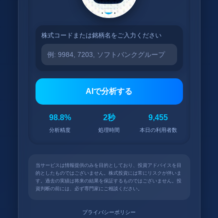
株式コードまたは銘柄名をご入力ください
AIで分析する
98.8%
2秒
9,455
分析精度
処理時間
本日の利用者数
当サービスは情報提供のみを目的としており、投資アドバイスを目
的としたものではございません。株式投資には常にリスクが伴いま
す。過去の実績は将来の結果を保証するものではございません。投
資判断の前には、必ず専門家にご相談ください。
プライバシーポリシー